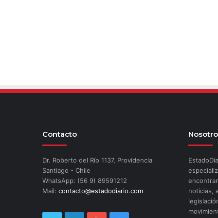
Contacto
Nosotro
Dr. Roberto del Río 1137, Providencia
EstadoDia
Santiago - Chile
especializ
WhatsApp: (56 9) 89591212
encontrar
Mail:
contacto@estadodiario.com
noticias, 
legislació
movimient