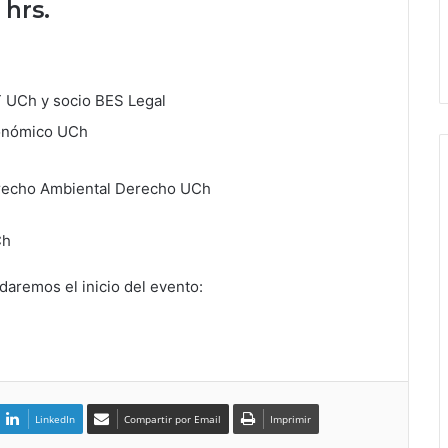
 hrs.
T UCh y socio BES Legal
conómico UCh
erecho Ambiental Derecho UCh
Ch
rdaremos el inicio del evento:
LinkedIn
Compartir por Email
Imprimir