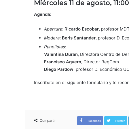
Miércoles 11 de agosto, 11:00
Agenda:
Apertura
:
Ricardo Escobar
, profesor MD
Modera
:
Boris Santander
, profesor D. E
Panelistas
:
Valentina Duran
, Directora Centro de D
Francisco Aguero
, Director RegCom
Diego Pardow
, profesor D. Económico U
Inscríbete en el siguiente formulario y te reco
Compartir
Facebook
Twitter