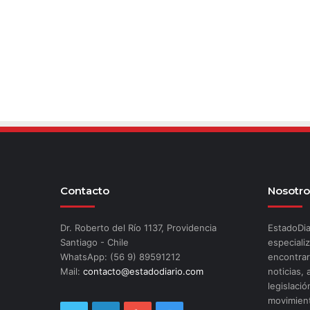
Contacto
Nosotro
Dr. Roberto del Río 1137, Providencia
EstadoDia
Santiago - Chile
especializ
WhatsApp: (56 9) 89591212
encontrar
Mail:
contacto@estadodiario.com
noticias, 
legislació
movimient