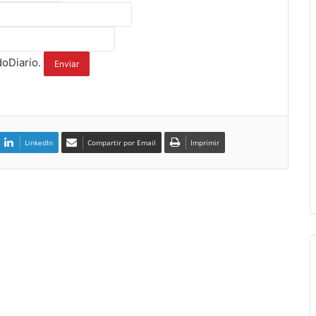
oDiario.
LinkedIn
Compartir por Email
Imprimir