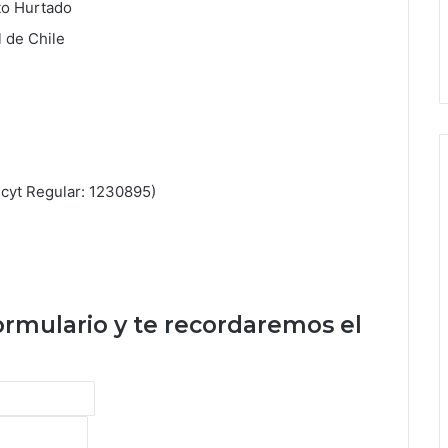
to Hurtado
l de Chile
l
cyt Regular: 1230895)
formulario y te recordaremos el