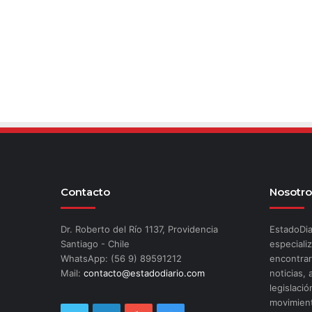
Contacto
Nosotro
Dr. Roberto del Río 1137, Providencia
EstadoDia
Santiago - Chile
especializ
WhatsApp: (56 9) 89591212
encontrar
Mail:
contacto@estadodiario.com
noticias, 
legislació
movimient