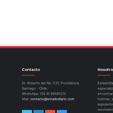
Contacto
Nosotro
Dr. Roberto del Río 1137, Providencia
EstadoDia
Santiago - Chile
especializ
WhatsApp: (56 9) 89591212
encontrar
Mail:
contacto@estadodiario.com
noticias, 
legislació
movimient