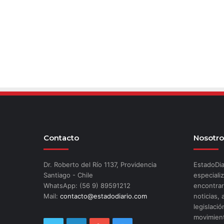
Contacto
Nosotro
Dr. Roberto del Río 1137, Providencia
EstadoDia
Santiago - Chile
especializ
WhatsApp: (56 9) 89591212
encontrar
Mail:
contacto@estadodiario.com
noticias, 
legislació
movimient