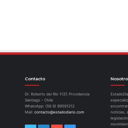
Contacto
Nosotro
Dr. Roberto del Río 1137, Providencia
EstadoDia
Santiago - Chile
especializ
WhatsApp: (56 9) 89591212
encontrar
Mail:
contacto@estadodiario.com
noticias, 
legislació
movimient