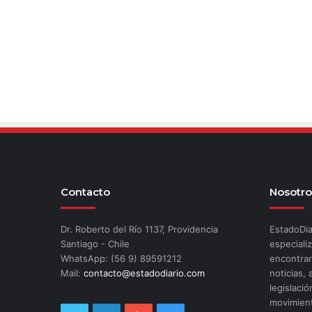
Contacto
Nosotro
Dr. Roberto del Río 1137, Providencia
EstadoDia
Santiago - Chile
especializ
WhatsApp: (56 9) 89591212
encontrar
Mail:
contacto@estadodiario.com
noticias, 
legislació
movimient