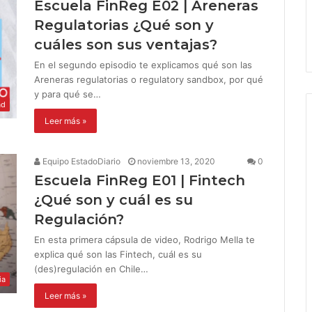
Escuela FinReg E02 | Areneras
Regulatorias ¿Qué son y
cuáles son sus ventajas?
En el segundo episodio te explicamos qué son las
Areneras regulatorias o regulatory sandbox, por qué
y para qué se…
ad
Leer más »
Equipo EstadoDiario
noviembre 13, 2020
0
Escuela FinReg E01 | Fintech
¿Qué son y cuál es su
Regulación?
En esta primera cápsula de video, Rodrigo Mella te
explica qué son las Fintech, cuál es su
(des)regulación en Chile…
ia
Leer más »