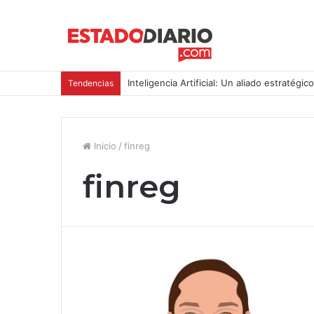
Inteligencia Artificial: Un aliado estratégic
Tendencias
Inicio
/
finreg
finreg