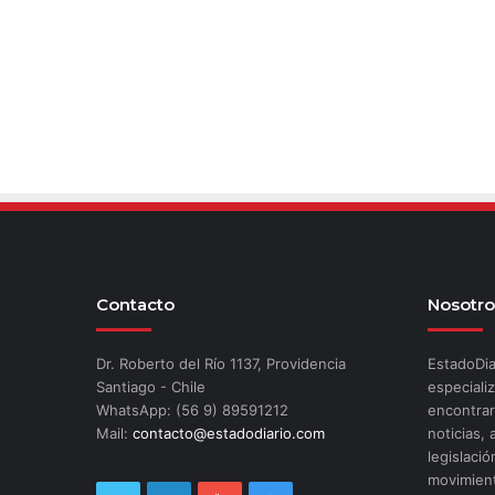
Contacto
Nosotro
Dr. Roberto del Río 1137, Providencia
EstadoDia
Santiago - Chile
especializ
WhatsApp: (56 9) 89591212
encontrar
Mail:
contacto@estadodiario.com
noticias, 
legislació
movimient