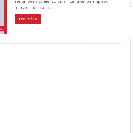
ser un buen comienzo para incentivar los empleos
formales, deja una…
Leer más »
as