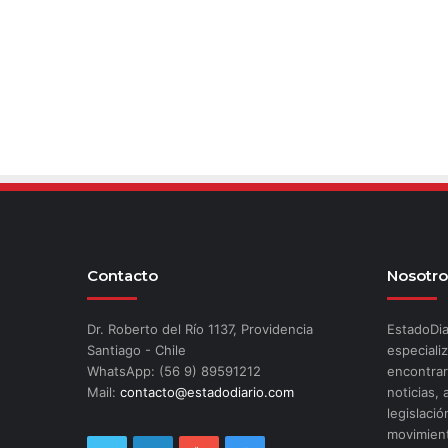
Contacto
Nosotro
Dr. Roberto del Río 1137, Providencia
EstadoDia
Santiago - Chile
especializ
WhatsApp: (56 9) 89591212
encontrar
Mail:
contacto@estadodiario.com
noticias, 
legislació
movimient