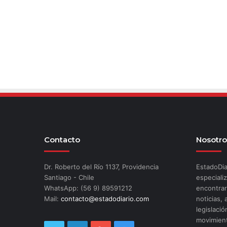
Contacto
Nosotro
Dr. Roberto del Río 1137, Providencia
EstadoDia
Santiago - Chile
especializ
WhatsApp: (56 9) 89591212
encontrar
Mail:
contacto@estadodiario.com
noticias, 
legislació
movimient