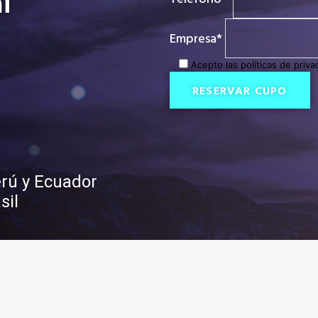
i
Empresa*
Acepto las políticas de priva
rú y Ecuador
sil