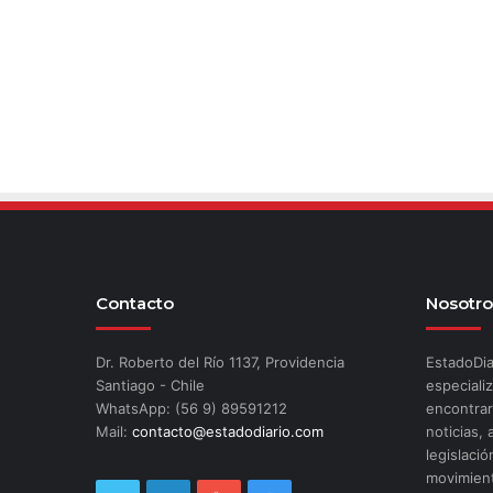
Contacto
Nosotro
Dr. Roberto del Río 1137, Providencia
EstadoDia
Santiago - Chile
especializ
WhatsApp: (56 9) 89591212
encontrar
Mail:
contacto@estadodiario.com
noticias, 
legislació
movimient