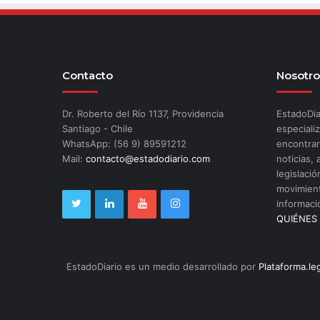
Contacto
Nosotro
Dr. Roberto del Río 1137, Providencia
EstadoDia
Santiago - Chile
especializ
WhatsApp: (56 9) 89591212
encontrar
Mail:
contacto@estadodiario.com
noticias, 
legislació
movimient
informaci
QUIÉNES
EstadoDiario es un medio desarrollado por
Plataforma.le