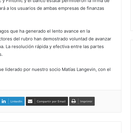
 y Fintonic y el banco estatal permitieron la firma de
iará a los usuarios de ambas empresas de finanzas
ragos que ha generado el lento avance en la
ctores del rubro han demostrado voluntad de avanzar
a. La resolución rápida y efectiva entre las partes
s.
ue liderado por nuestro socio Matías Langevin, con el
LinkedIn
Compartir por Email
Imprimir