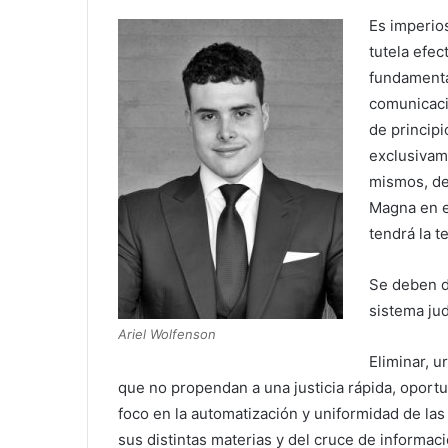
Es imperios
tutela efec
fundamenta
comunicaci
de principi
exclusivame
mismos, de
Magna en e
tendrá la t
Se deben d
sistema jud
Ariel Wolfenson
Eliminar, u
que no propendan a una justicia rápida, oportu
foco en la automatización y uniformidad de la
sus distintas materias y del cruce de informaci