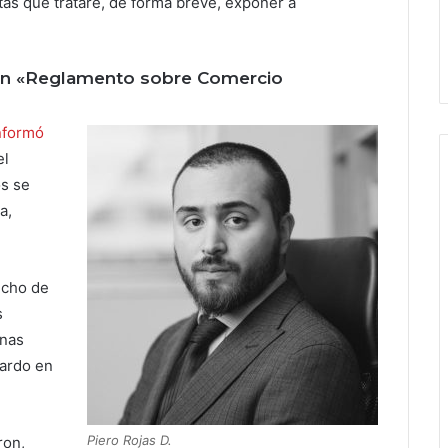
as que trataré, de forma breve, exponer a
 un «Reglamento sobre Comercio
nformó
el
s se
a,
echo de
s
anas
tardo en
Piero Rojas D.
ron,