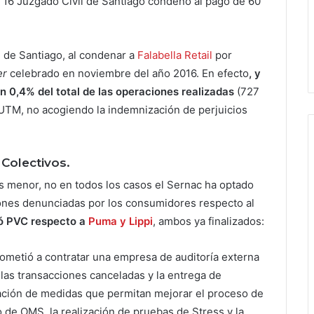
l 16 Juzgado Civil de Santiago condenó al pago de 60
l de Santiago, al condenar a
Falabella Retail
por
er
celebrado en noviembre del año 2016. En efecto
, y
n 0,4% del total de las operaciones realizadas
(727
0 UTM, no acogiendo la indemnización de perjuicios
 Colectivos.
es menor, no en todos los casos el Sernac ha optado
ciones denunciadas por los consumidores respecto al
ió PVC respecto a
Puma y Lippi
, ambos ya finalizados:
ometió a contratar una empresa de auditoría externa
 las transacciones canceladas y la entrega de
ación de medidas que permitan mejorar el proceso de
 de OMS, la realización de pruebas de Stress y la