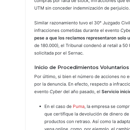
compras por falta de stock, infracciones que e
UTM sin conceder indemnización de perjuicio.
Similar razonamiento tuvo el 30° Juzgado Civi
infracciones cometidas durante el evento
Cyb
pese a que los reclamos representaron solo u
de 180.000), el Tribunal condenó al retail a 5
solicitada por el Sernac.
Inicio de Procedimientos Voluntarios
Por último, si bien el número de acciones no 
por la denuncia. En efecto, respecto a infrac
evento
Cyber
del año pasado, el
Servicio inic
En el caso de
Puma
, la empresa se compr
que certifique la devolución de dinero de
productos con retraso. Así como la adapt
vena online, como, por ejemplo, el cambio