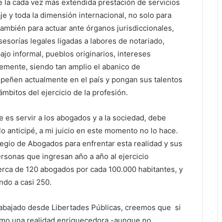
 la cada vez más extendida prestación de servicios
aje y toda la dimensión internacional, no solo para
también para actuar ante órganos jurisdiccionales,
esorías legales ligadas a labores de notariado,
ajo informal, pueblos originarios, intereses
emente, siendo tan amplio el abanico de
peñen actualmente en el país y pongan sus talentos
ámbitos del ejercicio de la profesión.
e es servir a los abogados y a la sociedad, debe
o anticipé, a mi juicio en este momento no lo hace.
gio de Abogados para enfrentar esta realidad y sus
rsonas que ingresan año a año al ejercicio
erca de 120 abogados por cada 100.000 habitantes, y
ndo a casi 250.
abajado desde Libertades Públicas, creemos que si
omo una realidad enriquecedora -aunque no