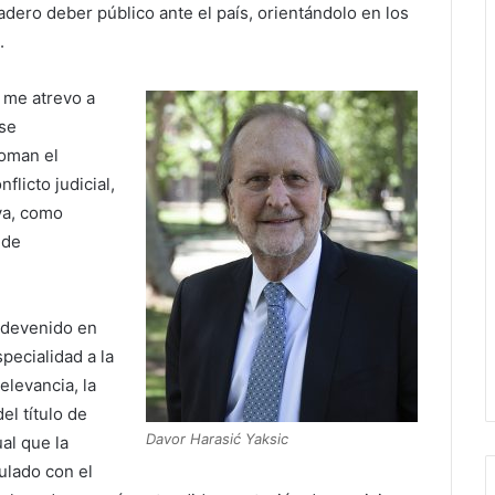
ero deber público ante el país, orientándolo en los
.
 me atrevo a
 se
oman el
flicto judicial,
va, como
 de
 devenido en
pecialidad a la
elevancia, la
l título de
Davor Harasić Yaksic
ual que la
ulado con el