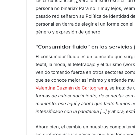
las circunstancias, ¿Será lo mismo escribir un
persona no binaria? Para no ir muy lejos, veam
pasado rediseñaron su Política de Identidad de 
personal en tierra de elegir el uniforme con e
género y expresión de género.
“Consumidor fluido” en los servicios 
El consumidor fluido es un concepto que surg
textil, la moda, el teletrabajo y el turismo (w
venido tomando fuerza en otros sectores como e
que se conoce mejor así mismo y entiende muy
Valentina Guzmán de Cartograma
, se trata de
formas de autoconocimiento, de conectar con ot
momento, ese aquí y ahora que tanto hemos es
intensificado con la pandemia […] y ahora, est
Ahora bien, el cambio en nuestros comportam
las preferencias y dinámicas que hoy tenemos.