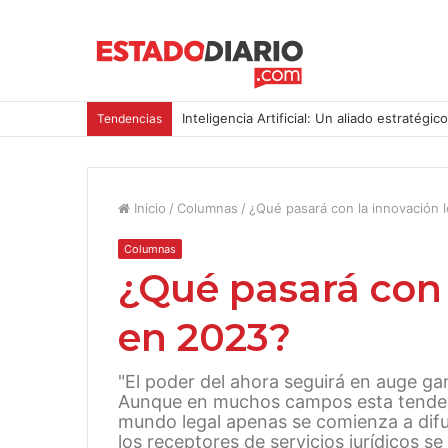
Inteligencia Artificial: Un aliado estratégic
Tendencias
Inicio
/
Columnas
/
¿Qué pasará con la innovación 
Columnas
¿Qué pasará con 
en 2023?
"El poder del ahora seguirá en auge ga
Aunque en muchos campos esta tendenc
mundo legal apenas se comienza a difu
los receptores de servicios jurídicos se