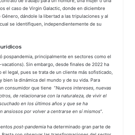
 contrato de trabajo para un hombre, una mujer o una
os el caso de Virgin Galactic, donde en diciembre
Género, dándole la libertad a las tripulaciones y al
l cual se identifiquen, independientemente de su
jurídicos
ió pospandemia, principalmente en sectores como el
ork-vacations). Sin embargo, desde finales de 2022 ha
l legal, pues se trata de un cliente más sofisticado,
 bien la dinámica del mundo y de su vida. Para
 un consumidor que tiene “
Nuevos intereses, nuevas
ros, de relacionarse con la naturaleza, de vivir el
cuchado en los últimos años y que se ha
án ansiosos por volver a centrarse en sí mismos
”.
ientos
post-pandemia
ha determinado gran parte de
 Basta con observar las transformaciones del sector