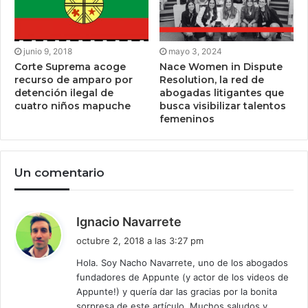
junio 9, 2018
mayo 3, 2024
Corte Suprema acoge
Nace Women in Dispute
recurso de amparo por
Resolution, la red de
detención ilegal de
abogadas litigantes que
cuatro niños mapuche
busca visibilizar talentos
femeninos
Un comentario
d
Ignacio Navarrete
i
octubre 2, 2018 a las 3:27 pm
c
Hola. Soy Nacho Navarrete, uno de los abogados
e
fundadores de Appunte (y actor de los videos de
:
Appunte!) y quería dar las gracias por la bonita
sorpresa de este artículo. Muchos saludos y