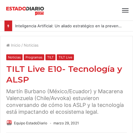
Inteligencia Artificial: Un aliado estratégico en la prevención del acoso y la violencia laboral bajo la Ley Karin
Inicio
/
Noticias
Noticias
Programas
TILT
TILT Live
TILT Live E10- Tecnología y
ALSP
Martín Burbano (México/Ecuador) y Macarena
Valenzuela (Chile/Avvoka) estuvieron
conversando de cómo los ASLP y la tecnología
está impactando el ecosistema legal.
Equipo EstadoDiario
marzo 29, 2021