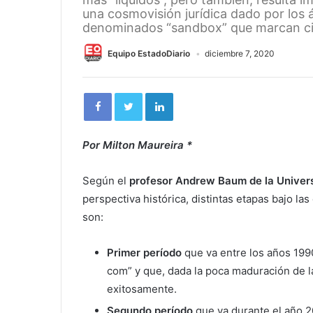
una cosmovisión jurídica dado por los á
denominados “sandbox” que marcan cie
Equipo EstadoDiario
diciembre 7, 2020
Por Milton Maureira *
Según el
profesor Andrew Baum de la Univer
perspectiva histórica, distintas etapas bajo l
son:
Primer período
que va entre los años 199
com” y que, dada la poca maduración de l
exitosamente.
Segundo período
que va durante el año 20