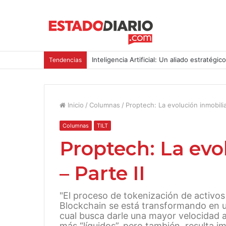
Inteligencia Artificial: Un aliado estratégic
Tendencias
Inicio
/
Columnas
/
Proptech: La evolución inmobiliar
Columnas
TILT
Proptech: La evo
– Parte II
"El proceso de tokenización de activos
Blockchain se está transformando en un
cual busca darle una mayor velocidad a
más “líquidos”, pero también, resulta 